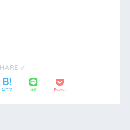
SHARE
LINE
はてブ
Pocket