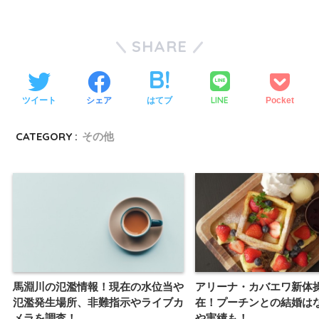
SHARE
LINE
ツイート
シェア
はてブ
Pocket
CATEGORY :
その他
馬淵川の氾濫情報！現在の水位当や
アリーナ・カバエワ新体
氾濫発生場所、非難指示やライブカ
在！プーチンとの結婚は
メラを調査！
や実績も！