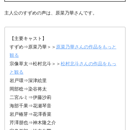
主人公のすずめの声は、原菜乃華さんです。
【主要キャスト】
すずめ⇒原菜乃華＞＞
原菜乃華さんの作品をもっと
観る
宗像草太⇒松村北斗＞＞
松村北斗さんの作品をもっ
と観る
岩戸環⇒深津絵里
岡部稔⇒染谷将太
二宮ルミ⇒伊藤沙莉
海部千果⇒花瀬琴音
岩戸椿芽⇒花澤香菜
芹澤朋也⇒神木隆之介