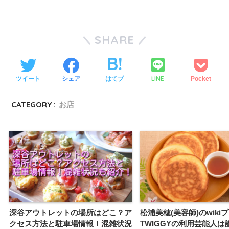
SHARE
LINE
ツイート
シェア
はてブ
Pocket
CATEGORY :
お店
深谷アウトレットの場所はどこ？ア
松浦美穂(美容師)のwiki
クセス方法と駐車場情報！混雑状況
TWIGGYの利用芸能人は