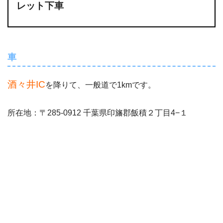
レット下車
車
酒々井IC
を降りて、一般道で1kmです。
所在地：〒285-0912 千葉県印旛郡飯積２丁目4−１