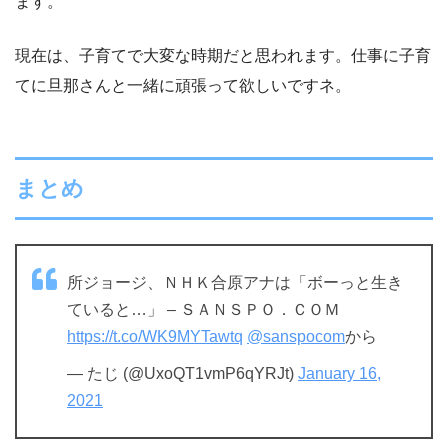
ます。
現在は、子育てで大変な時期だと思われます。仕事に子育
てに旦那さんと一緒に頑張って欲しいですネ。
まとめ
所ジョージ、ＮＨＫ合原アナは「ボーっと生き
ていると…」 – ＳＡＮＳＰＯ．ＣＯＭ
https://t.co/WK9MYTawtq
@sanspocom
から
— たじ (@UxoQT1vmP6qYRJt)
January 16,
2021