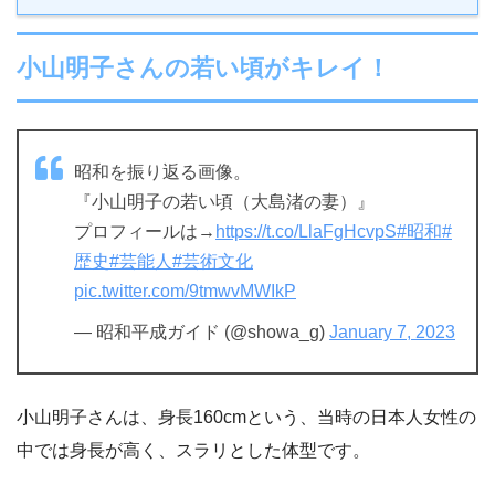
小山明子さんの若い頃がキレイ！
昭和を振り返る画像。
『小山明子の若い頃（大島渚の妻）』
プロフィールは→
https://t.co/LlaFgHcvpS
#昭和
#
歴史
#芸能人
#芸術文化
pic.twitter.com/9tmwvMWIkP
— 昭和平成ガイド (@showa_g)
January 7, 2023
小山明子さんは、身長160cmという、当時の日本人女性の
中では身長が高く、スラリとした体型です。