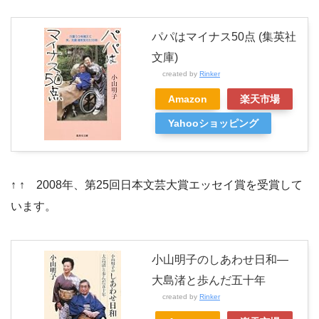
パパはマイナス50点 (集英社
文庫)
created by
Rinker
Amazon
楽天市場
Yahooショッピング
↑ ↑ 2008年、第25回日本文芸大賞エッセイ賞を受賞して
います。
小山明子のしあわせ日和―
大島渚と歩んだ五十年
created by
Rinker