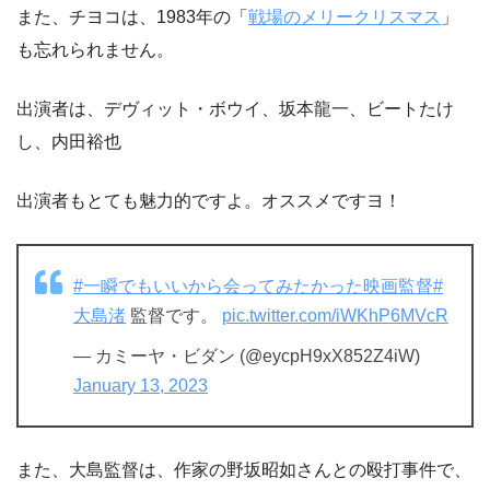
また、チヨコは、1983年の「
戦場のメリークリスマス
」
も忘れられません。
出演者は、デヴィット・ボウイ、坂本龍一、ビートたけ
し、内田裕也
出演者もとても魅力的ですよ。オススメですヨ！
#一瞬でもいいから会ってみたかった映画監督
#
大島渚
監督です。
pic.twitter.com/iWKhP6MVcR
— カミーヤ・ビダン (@eycpH9xX852Z4iW)
January 13, 2023
また、大島監督は、作家の野坂昭如さんとの殴打事件で、