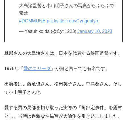
大島渚監督と小山明子さんの写真がらぶらぶで
素敵
#DOMMUNE
pic.twitter.com/CyrIgdnlyo
— YasuhikoIda (@Cytl1223)
January 10, 2023
旦那さんの大島渚さんは、日本を代表する映画監督です。
1976年「
愛のコリーダ
」が何と言っても有名です。
出演者は、藤竜也さん、松田英子さん、中島葵さん、そし
て小山明子さん他
愛する男の局部を切り取った実際の「阿部定事件」を題材
とし、当時は過激な性描写が大論争を引き起こしました。