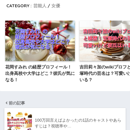
CATEGORY :
芸能人
女優
花岡すみれ の経歴プロフィール！
吉田莉々加のwikiプロフ
出身高校や大学はどこ？彼氏が気に
塚時代の芸名は？可愛い
なる！
いる？
前の記事
100万回言えばよかったの1話のキャストやあら
すじは？視聴率や…