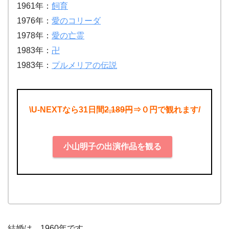
1961年：
飼育
1976年：
愛のコリーダ
1978年：
愛の亡霊
1983年：
卍
1983年：
プルメリアの伝説
\U-NEXTなら31日間
2,189円
⇒０円で観れます/
小山明子の出演作品を観る
結婚は、1960年です。