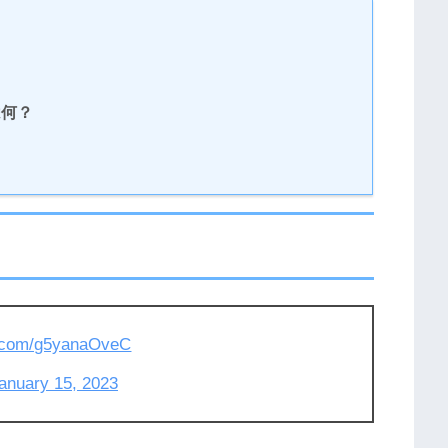
は何？
er.com/g5yanaOveC
anuary 15, 2023