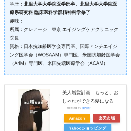
学歴：
北里大学大学院医学部卒、北里大学大学院医
療系研究科 臨床医科学群精神科学修了
趣味：
所属：クレアージュ東京 エイジングケアクリニック
院長
資格：日本抗加齢医学会専門医、国際アンチエイジ
ング医学会（WOSAAM）専門医、米国抗加齢医学会
（A4M）専門医、米国先端医療学会（ACAM）
美人増髪計画―もっと、お
しゃれができる髪になる
created by
Rinker
Amazon
楽天市場
Yahooショッピング