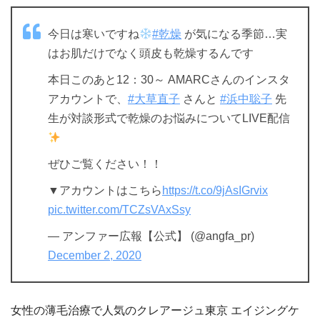
今日は寒いですね
#乾燥
が気になる季節…実
はお肌だけでなく頭皮も乾燥するんです
本日このあと12：30～ AMARCさんのインスタ
アカウントで、
#大草直子
さんと
#浜中聡子
先
生が対談形式で乾燥のお悩みについてLIVE配信
ぜひご覧ください！！
▼アカウントはこちら
https://t.co/9jAsIGrvix
pic.twitter.com/TCZsVAxSsy
— アンファー広報【公式】 (@angfa_pr)
December 2, 2020
女性の薄毛治療で人気のクレアージュ東京 エイジングケ