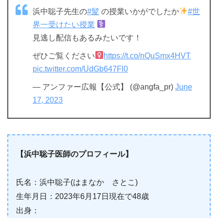
浜中聡子先生の
#髪
の授業いかがでしたか
#世
界一受けたい授業
‍
見逃し配信もあるみたいです！
ぜひご覧ください‍
https://t.co/nQuSmx4HVT
pic.twitter.com/UdGb647Fl0
— アンファー広報【公式】 (@angfa_pr)
June
17, 2023
【浜中聡子医師のプロフィール】
氏名：浜中聡子(はまなか さとこ)
生年月日：2023年6月17日現在で48歳
出身：