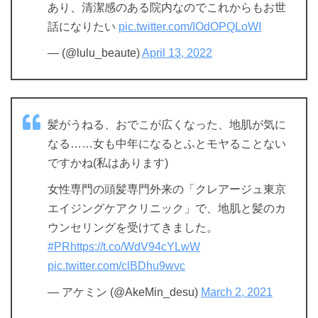
あり、清潔感のある院内なのでこれからもお世
話になりたい
pic.twitter.com/IOdOPQLoWI
— (@lulu_beaute)
April 13, 2022
髪がうねる、おでこが広くなった、地肌が気に
なる……女も中年になるとふとモヤることない
ですかね(私はあります)
女性専門の頭髪専門外来の「クレアージュ東京
エイジングケアクリニック」で、地肌と髪のカ
ウンセリングを受けてきました。
#PR
https://t.co/WdV94cYLwW
pic.twitter.com/clBDhu9wvc
— アケミン (@AkeMin_desu)
March 2, 2021