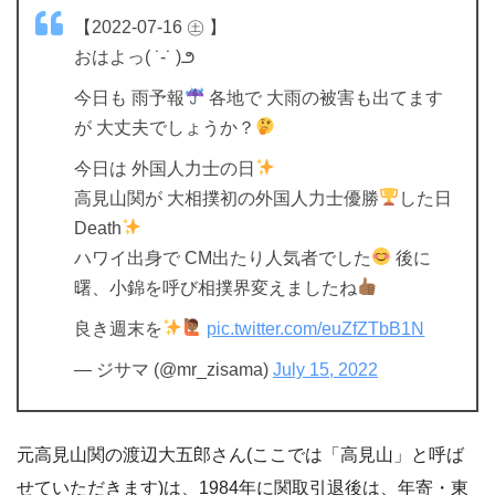
【2022-07-16 ㊏ 】
おはよっ( ˙-˙ )౨
今日も 雨予報
各地で 大雨の被害も出てます
が 大丈夫でしょうか？
今日は 外国人力士の日
高見山関が 大相撲初の外国人力士優勝
した日
Death
ハワイ出身で CM出たり人気者でした
後に
曙、小錦を呼び相撲界変えましたね
良き週末を
pic.twitter.com/euZfZTbB1N
— ジサマ (@mr_zisama)
July 15, 2022
元高見山関の渡辺大五郎さん(ここでは「高見山」と呼ば
せていただきます)は、1984年に関取引退後は、年寄・東