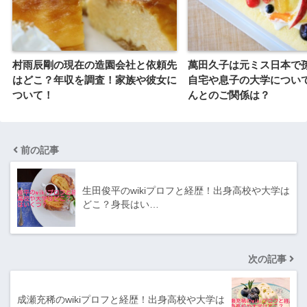
村雨辰剛の現在の造園会社と依頼先
萬田久子は元ミス日本で
はどこ？年収を調査！家族や彼女に
自宅や息子の大学につい
ついて！
んとのご関係は？
前の記事
生田俊平のwikiプロフと経歴！出身高校や大学は
どこ？身長はい…
次の記事
成瀬充稀のwikiプロフと経歴！出身高校や大学は