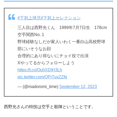
#下剋上球児
#下剋上セレクション
三人目は西野光くん 1999年7月7日生 178cm
空手関西No. 1
野球経験なしだが家人いわく一番白山高校野球
部にいそうなお顔
合理的にあり得ないにチョイ役で出演
Xやってるからフォローしよう
https://t.co/OuhXDIH3Lh
pic.twitter.com/QPiTuxZZfg
— (@madoromi_time)
September 12, 2023
西野光さんの特技は空手と殺陣ということです。