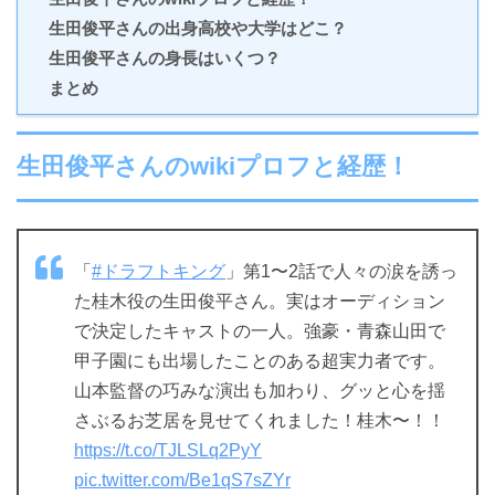
生田俊平さんの出身高校や大学はどこ？
生田俊平さんの身長はいくつ？
まとめ
生田俊平さんのwikiプロフと経歴！
「
#ドラフトキング
」第1〜2話で人々の涙を誘っ
た桂木役の生田俊平さん。実はオーディション
で決定したキャストの一人。強豪・青森山田で
甲子園にも出場したことのある超実力者です。
山本監督の巧みな演出も加わり、グッと心を揺
さぶるお芝居を見せてくれました！桂木〜！！
https://t.co/TJLSLq2PyY
pic.twitter.com/Be1qS7sZYr