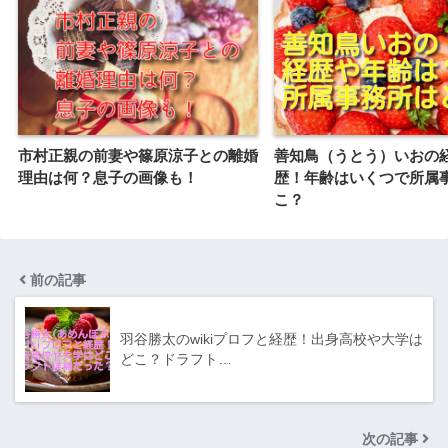
市村正親の前妻や篠原涼子との離婚
善知鳥（うとう）いおの
理由は何？息子の画像も！
歴！年齢はいくつで所属
こ？
前の記事
羽谷勝太のwikiプロフと経歴！出身高校や大学は
どこ？ドラフト…
次の記事