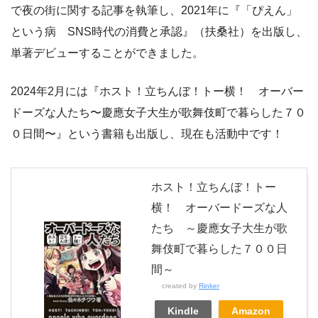
で夜の街に関する記事を執筆し、2021年に『「ぴえん」
という病 SNS時代の消費と承認』（扶桑社）を出版し、
単著デビューすることができました。
2024年2月には『ホスト！立ちんぼ！トー横！ オーバー
ドーズな人たち〜慶應女子大生が歌舞伎町で暮らした７０
０日間〜』という書籍も出版し、現在も活動中です！
ホスト！立ちんぼ！トー
横！ オーバードーズな人
たち ～慶應女子大生が歌
舞伎町で暮らした７００日
間～
created by
Rinker
Kindle
Amazon