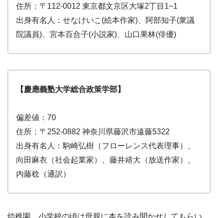
住所：〒112-0012 東京都文京区大塚2丁目1−1
出身有名人：せなけいこ(絵本作家)、阿部知子(衆議
院議員)、宮本百合子(小説家)、山口果林(俳優)
【慶應義塾大学総合政策学部】
偏差値：70
住所：〒252-0882 神奈川県藤沢市遠藤5322
出身有名人：駒崎弘樹（フローレンス代表理事）、
向田麻衣（社会起業家）、藤井靖大（放送作家）、
内藤稔（通訳）
幼稚園、小学校の頃は母親に本を読み聞かせしてもらい、