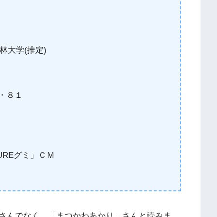
大学(推定)
８・８１
UREグミ」ＣＭ
さんでなく、「まつかわあかり」さんと読みま