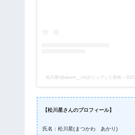
松川星(@akarin__rin)がシェアした投稿
–
20
【松川星さんのプロフィール】
氏名：松川星(まつかわ あかり)