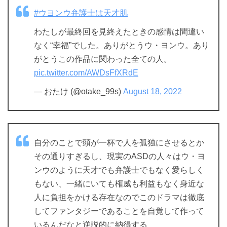
#ウヨンウ弁護士は天才肌
わたしが最終回を見終えたときの感情は間違い
なく“幸福”でした。ありがとうウ・ヨンウ。あり
がとうこの作品に関わった全ての人。
pic.twitter.com/AWDsFfXRdE
— おたけ (@otake_99s)
August 18, 2022
自分のことで頭が一杯で人を孤独にさせるとか
その通りすぎるし、現実のASDの人々はウ・ヨ
ンウのように天才でも弁護士でもなく愛らしく
もない、一緒にいても権威も利益もなく身近な
人に負担をかける存在なのでこのドラマは徹底
してファンタジーであることを自覚して作って
いるんだなと逆説的に納得する