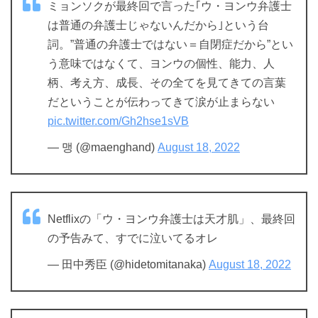
ミョンソクが最終回で言った｢ウ・ヨンウ弁護士
は普通の弁護士じゃないんだから｣という台
詞。”普通の弁護士ではない＝自閉症だから”とい
う意味ではなくて、ヨンウの個性、能力、人
柄、考え方、成長、その全てを見てきての言葉
だということが伝わってきて涙が止まらない
pic.twitter.com/Gh2hse1sVB
— 맹 (@maenghand)
August 18, 2022
Netflixの「ウ・ヨンウ弁護士は天才肌」、最終回
の予告みて、すでに泣いてるオレ
— 田中秀臣 (@hidetomitanaka)
August 18, 2022