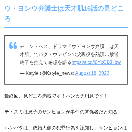
ウ・ヨンウ弁護士は天才肌16話の見どこ
ろ
チョン・ベス、ドラマ「ウ・ヨンウ弁護士は天
才肌」でパク・ウンビンの父親役を熱演…放送
終了を控えて感想を語る
https://t.co/i0YxCIXHbw
— Kstyle (@Kstyle_news)
August 18, 2022
最終回、見どころ満載です！ハンカチ用意です！
テ・スミは息子のサンヒョンが事件の関係者だと知る。
ハンバダは、依頼人側の犯罪行為を認知し、サンヒョンは