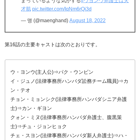
まっているような気がする
#ウヨンウ弁護士は天
才肌
pic.twitter.com/IqNm6rQi3d
— 맹 (@maenghand)
August 18, 2022
第16話の主要キャストは次のとおりです。
ウ・ヨンウ(主人公)⇒パク・ウンビン
イ・ジュノ(法律事務所ハンバダ訟務チーム職員)⇒カ
ン・テオ
チョン・ミョンシク(法律事務所ハンバダシニア弁護
士)⇒カン・ギヨン
クォン・ミヌ(法律事務所ハンバダ弁護士、腹黒策
士)⇒チュ・ジョンヒョク
チェ・スヨン(法律事務所ハンバダ新人弁護士)⇒ハ・