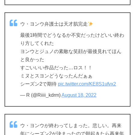
ウ・ヨンウ弁護士は天才肌完走
最後1時間でどうなるか不安だったけどいい終わ
り方してくれた
ヨンウとジュノの素敵な笑顔が最後見れてほん
と良かった
すごいいい作品だった…ロス！！
ミヌとスヨンどうなったんだぁぁ
シーズン2で期待
pic.twitter.com/KE8S1ufvx2
— R (@Riiii_kdrm)
August 18, 2022
ウ・ヨンウが終わってしまった。悲しい。再来
年にシーズン2が決まったので朝起きたら再来年