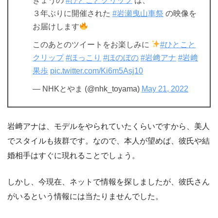
きょうの
#ひとことクリップ
は、
３年ぶりに開催された
#岩瀬曳山車祭
の映像を
お届けします
このあとのツイートをお楽しみに
#ひとこと
クリップ
#ほっこり
#ほのぼの
#岩﨑アナ
#岩﨑
果歩
pic.twitter.com/Ki6m5Asj10
— NHKとやま (@nhk_toyama)
May 21, 2022
岩﨑アナは、モデルをやられていたくらいですから、美人
でスタイルも抜群です。なので、本人が望めば、彼氏や結
婚相手はすぐに現れることでしょう。
しかし、今現在、ネットで情報を探しましたが、彼氏さん
がいるという情報には当たりませんでした。