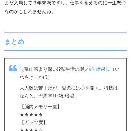
まだ入局して３年未満ですし、仕事を覚えるのに一生懸命
なのかもしれませんね。
まとめ
＼富山湾より深い!?私生活の謎／
#岩﨑果歩
（い
わさき・かほ）
大人数は苦手だが、愛犬には心を開く。特技は
なんと、円周率100桁暗唱..
【脳内メモリー度】
★★★★★
【ガッツ度】
★★★★☆