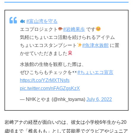
#富山湾を守る
エコプロジェクト
#岩﨑果歩
です
気軽にちょいエコ活動を続けられるアイテム
ちょいエコスタンプシート
#魚津水族館
に置
かせていただきました
水族館の生物を観察した際は、
ぜひこちらもチェックを
#ちょいエコ宣言
https://t.co/YZrMXTNsfs
pic.twitter.com/nFAGZgsKzX
— NHKとやま (@nhk_toyama)
July 6, 2022
岩﨑アナの経歴が面白いのは、彼女は小学校6年生から20
歳頃まで「椎名もも」として芸能界でグラビアやジュニア