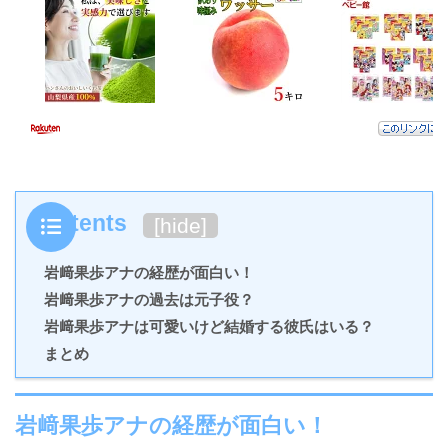
Contents
[
hide
]
岩﨑果歩アナの経歴が面白い！
岩﨑果歩アナの過去は元子役？
岩﨑果歩アナは可愛いけど結婚する彼氏はいる？
まとめ
岩﨑果歩アナの経歴が面白い！