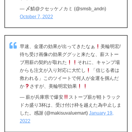
— 〆鯖@クセッケノカミ (@smsb_andn)
October 7, 2022
早速、金運の効果が出ってきたなぁ
美輪明宏/
待ち受け画像の効果ググッと来たな、薪ストー
ブ用薪の契約が取れた
それに、キャンプ場
からも注文が入り対応に大忙し
「信じる者は
救われる」このツイートで何人が金運を掴んだ
か
さすが、美輪明宏効果
— 薪が兵庫県で爆安
ストーブ薪が軽トラック
ドカ盛り3杯は、受け付け枠を越えた為中止しま
した。感謝 (@makisuvaluemart)
January 19,
2022