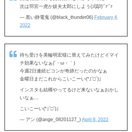
次は羽宮一虎か妓夫太郎にしよう(;//́Д/̀/)’`ｧ’`ｧ
— 黒い静電鬼 (@black_thunder06)
February 4,
2022
待ち受けを美輪明宏様に替えてみたけどイマイ
チ効果ないなぁ(´・ω・｀)
今週2日連続ピコンが奇跡だったのかなぁ
金曜日まだこれからこいこーい(*｣´□`)｣
インスタも結構やってるけど来ないなぁおかし
いなぁ…
こいこーい(*｣´□`)｣
— アン (@ange_08201127_)
April 8, 2022