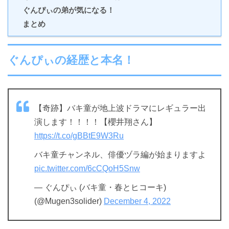
ぐんぴぃの弟が気になる！
まとめ
ぐんぴぃの経歴と本名！
【奇跡】バキ童が地上波ドラマにレギュラー出
演します！！！！【櫻井翔さん】
https://t.co/gBBtE9W3Ru
バキ童チャンネル、俳優ヅラ編が始まりますよ
pic.twitter.com/6cCQoH5Snw
— ぐんぴぃ (バキ童・春とヒコーキ)
(@Mugen3solider)
December 4, 2022