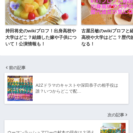
持田将史のwikiプロフ！出身高校や
古屋呂敏のwikiプロフと
大学はどこ？結婚した嫁や子供につ
高校や大学はどこ？歴代
いて！公演情報も！
なる！
前の記事
A2Zドラマのキャストや深田恭子の相手役は
誰？いつからどこで配…
次の記事
ウーマンラッシュアワーの村本の現在は？消え