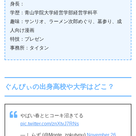
身長：
学歴：青山学院大学経営学部経営学科卒
趣味：サンリオ、ラーメン次郎めぐり、墓参り、成
人向け漫画
特技：プレゼン
事務所：タイタン
ぐんぴぃの出身高校や大学はどこ？
やばい春とヒコーキ沼きてる
pic.twitter.com/znXtvJ7RNs
— しらず (@Monte_zokutyou)
November 26,