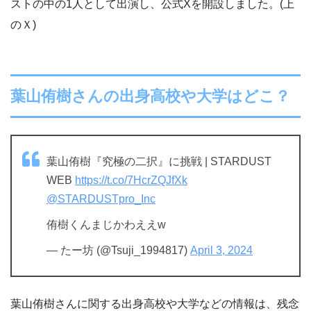
ストの中の1人として出演し、公式Xを開設しました。(上
のＸ)
葉山侑樹さんの出身高校や大学はどこ？
葉山侑樹『究極の二択』に挑戦 | STARDUST
WEB
https://t.co/7HcrZQJfXk
@STARDUSTpro_Inc
侑樹くんまじかわええw
— たー坊 (@Tsuji_1994817)
April 3, 2024
葉山侑樹さんに関する出身高校や大学などの情報は、残念