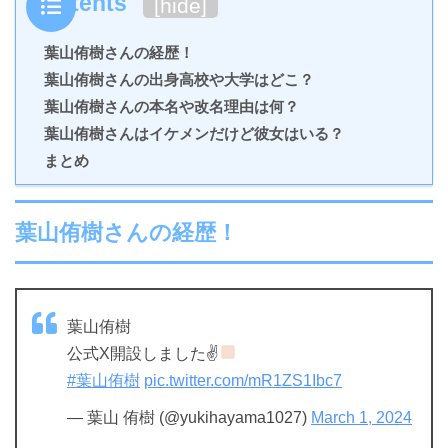
Contents
[
hide
]
葉山侑樹さんの経歴！
葉山侑樹さんの出身高校や大学はどこ？
葉山侑樹さんの本名や改名理由は何？
葉山侑樹さんはイケメンだけど彼女はいる？
まとめ
葉山侑樹さんの経歴！
葉山侑樹
公式X開設しました✌
#葉山侑樹
pic.twitter.com/mR1ZS1Ibc7
— 葉山 侑樹 (@yukihayama1027)
March 1, 2024