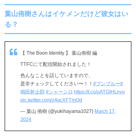
葉山侑樹さんはイケメンだけど彼女はい
る？
【 The Boon Identity 】 葉山侑樹 編
TTFCにて配信開始されました！
色んなことを話していますので、
是非チェックしてください〜！！
#ブンブルー
#
鳴田射士郎
#シャーシロ
https://t.co/uATGIHLnyo
pic.twitter.com/z4gcXFTmQd
— 葉山 侑樹 (@yukihayama1027)
March 17,
2024