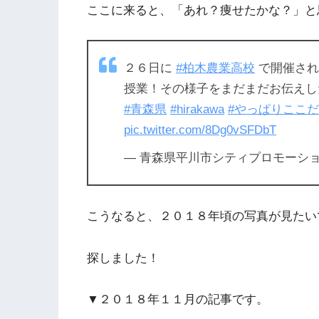
ここに来ると、「あれ？痩せたかな？」と
２６日に
#柏木農業高校
で開催され
授業！その様子をまだまだお伝えし
#青森県
#hirakawa
#やっぱりここ
pic.twitter.com/8Dg0vSFDbT
— 青森県平川市シティプロモーション (@
こうなると、２０１８年頃の写真が見たい
探しました！
▼２０１８年１１月の記事です。