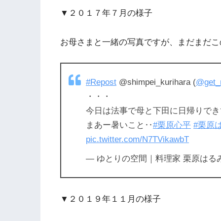
▼２０１７年７月の様子
お母さまと一緒の写真ですが、まだまだこ
#Repost
@shimpei_kurihara (
@get_
・・・
今日は法事で母と下田に日帰りでき
まあー暑いこと‥
#栗原心平
#栗原
pic.twitter.com/N7TVikawbT
— ゆとりの空間｜料理家 栗原はるみ (@k
▼２０１９年１１月の様子