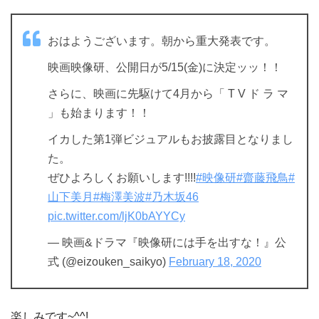
おはようございます。朝から重大発表です。
映画映像研、公開日が5/15(金)に決定ッッ！！
さらに、映画に先駆けて4月から「 T V ド ラ マ
」も始まります！！
イカした第1弾ビジュアルもお披露目となりまし
た。
ぜひよろしくお願いします!!!!
#映像研
#齋藤飛鳥
#
山下美月
#梅澤美波
#乃木坂46
pic.twitter.com/ljK0bAYYCy
— 映画&ドラマ『映像研には手を出すな！』公
式 (@eizouken_saikyo)
February 18, 2020
楽しみです~^^!