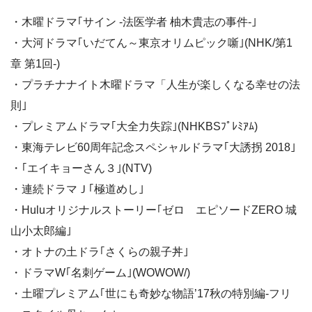
・木曜ドラマ｢サイン -法医学者 柚木貴志の事件-｣
・大河ドラマ｢いだてん～東京オリムピック噺｣(NHK/第1
章 第1回-)
・プラチナナイト木曜ドラマ「人生が楽しくなる幸せの法
則｣
・プレミアムドラマ｢大全力失踪｣(NHKBSﾌﾟﾚﾐｱﾑ)
・東海テレビ60周年記念スペシャルドラマ｢大誘拐 2018｣
・｢エイキョーさん３｣(NTV)
・連続ドラマＪ｢極道めし｣
・Huluオリジナルストーリー｢ゼロ エピソードZERO 城
山小太郎編｣
・オトナの土ドラ｢さくらの親子丼｣
・ドラマW｢名刺ゲーム｣(WOWOW/)
・土曜プレミアム｢世にも奇妙な物語’17秋の特別編-フリ