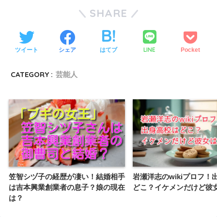
SHARE
LINE
ツイート
シェア
はてブ
Pocket
CATEGORY :
芸能人
笠智シヅ子の経歴が凄い！結婚相手
岩瀬洋志のwikiプロフ！
は吉本興業創業者の息子？娘の現在
どこ？イケメンだけど彼
は？