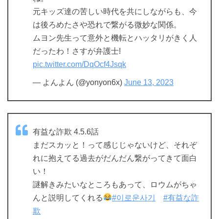
元キッズ達の苦しい時代を共にしながらも、今
は後ろめたさや恐れで繋がる微妙な関係。
ムヨン先生って意外と機転とハッタリがきく人
だったわ！さすが弁護士!
pic.twitter.com/DqOcf4Jsqk
— よんよん (@yonyon6x)
June 13, 2023
有益な詐欺 4.5.6話
まだスカッと！って感じじゃないけど、それぞ
れに抱えてる過去がだんだん繋がってきて面白
い！
謎解きみたいなところもあって、ロウムがちゃ
んと説明してくれる
#이로운사기
#有益な詐
欺