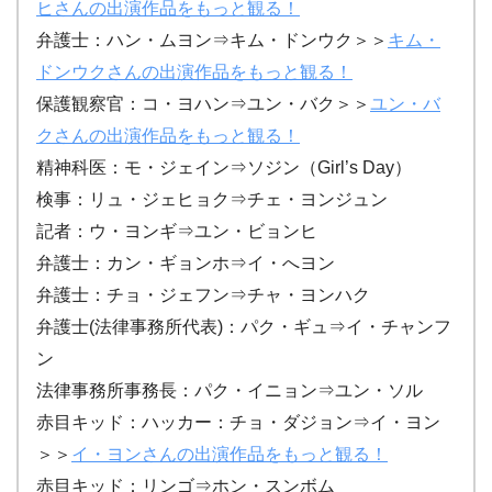
ヒさんの出演作品をもっと観る！
弁護士：ハン・ムヨン⇒キム・ドンウク＞＞
キム・
ドンウクさんの出演作品をもっと観る！
保護観察官：コ・ヨハン⇒ユン・バク＞＞
ユン・バ
クさんの出演作品をもっと観る！
精神科医：モ・ジェイン⇒ソジン（Girl’s Day）
検事：
リュ・ジェヒョク⇒チェ・ヨンジュン
記者：
ウ・ヨンギ⇒ユン・ビョンヒ
弁護士：
カン・ギョンホ⇒イ・へヨン
弁護士：
チョ・ジェフン⇒チャ・ヨンハク
弁護士(法律事務所代表)：
パク・ギュ⇒イ・チャンフ
ン
法律事務所事務長：
パク・イニョン⇒ユン・ソル
赤目キッド：ハッカー：チョ・ダジョン⇒イ・ヨン
＞＞
イ・ヨンさんの出演作品をもっと観る！
赤目キッド：リンゴ⇒ホン・スンボム