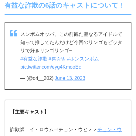
有益な詐欺の6話のキャストについて！
スンボムオッパ、この前観た聖なるアイドルで
知って推してたんだけど今回のリンゴもピッタ
リで好きリンゴリンゴ~
#有益な詐欺
#홍승범
#ホンスンボム
pic.twitter.com/eyg4KmooEc
— (@ori__202)
June 13, 2023
【主要キャスト】
詐欺師：イ・ロウム⇒チョン・ウヒ＞＞
チョン・ウ