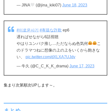
— JINA
(@jina_kiki07)
June 18, 2023
#이로운사기
#有益な詐欺
ep6
遅ればせながら6話視聴
やはりユンバク推し…ただならぬ色気何
こ
のドラマつねに想像の上の上をいくから飽きな
い、
pic.twitter.com/dXLXA7UJdv
— 牛久 (@C_C_K_K_drama)
June 17, 2023
集まり次第順次UPします～。
まとめ