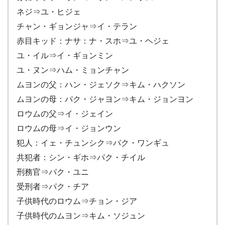
ネジ⇒ユ・ヒジェ
チャン・ギョンジャ⇒イ・テラン
赤目キッド：ナサ：ナ・スホ⇒ユ・ヘジェ
ユ・イル⇒イ・ギョンミン
ユ・ヌン⇒ハム・ミョンチャン
ムヨンの父：
ハン・ジェソク⇒キム・ハクソン
ムヨンの母：
パク・ジャヨン⇒キム・ジョンヨン
ロウムの父⇒
イ・ジェイン
ロウムの母⇒
イ・ジョンウン
犯人：
イェ・チュンシク⇒パク・ワンギュ
共犯者：
シン・ギホ⇒パク・チイル
刑務官⇒パク・ユニ
受刑者⇒パク・チア
子供時代のロウム⇒
チョン・ジア
子供時代の
ムヨン⇒キム・ソジュン