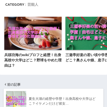
CATEGORY :
芸能人
兵頭功海のwikiプロフと経歴！出身
三遊亭好楽の若い頃や学
高校や大学はどこ？野球をやめた理
どこ？奥さんや娘、息子
由は？
前の記事
夏生大湖の経歴や学歴！出身高校や大学はど
こ？イケメンだけど彼女…