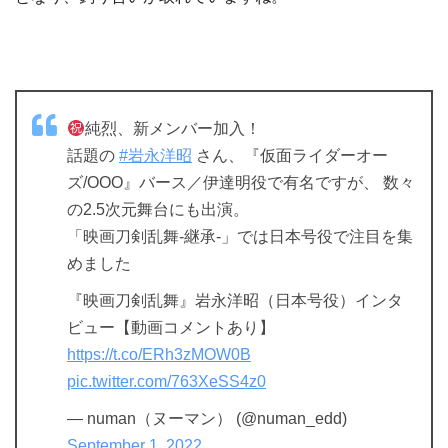
純烈、新メンバー加入！
話題の
#岩永洋昭
さん、『仮面ライダーオー
ズ/OOO』バース／伊達明役で有名ですが、 数々
の2.5次元舞台にも出演。
「映画刀剣乱舞-継承-」では日本号役で注目を集
めました
『映画刀剣乱舞』岩永洋昭（日本号役）インタ
ビュー【動画コメントあり】
https://t.co/ERh3zMOW0B
pic.twitter.com/763XeSS4z0
— numan（ヌーマン） (@numan_edd)
September 1, 2022