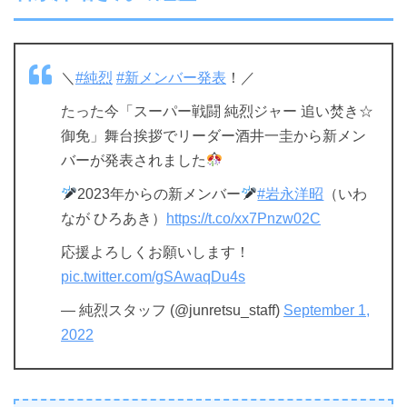
＼
#純烈
#新メンバー発表
！／
たった今「スーパー戦闘 純烈ジャー 追い焚き☆
御免」舞台挨拶でリーダー酒井一圭から新メン
バーが発表されました
2023年からの新メンバー
#岩永洋昭
（いわ
なが ひろあき）
https://t.co/xx7Pnzw02C
応援よろしくお願いします！
pic.twitter.com/gSAwaqDu4s
— 純烈スタッフ (@junretsu_staff)
September 1,
2022