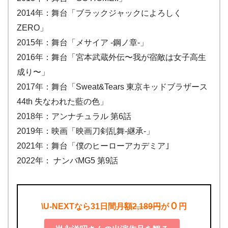
2014年：舞台「ブラックジャックによろしく
ZERO」
2015年：舞台「メサイア -鋼ノ章-」
2016年：舞台「宮本武蔵外伝〜我が宿敵は女子高生
成り〜」
2017年：舞台「Sweat&Tears 東京キッドブラザース
44th 失なわれた藍の色」
2018年：アンナチュラル 第6話
2019年：映画「映画刀剣乱舞-継承-」
2021年：舞台「僕のヒーローアカデミア｣
2022年： ナンバMG5 第9話
０
\U-NEXTなら31日間
月額2,189円
が
円