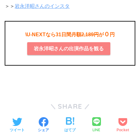
＞＞
岩永洋昭さんのインスタ
０
\U-NEXTなら31日間
月額2,189円
が
円
岩永洋昭さんの出演作品を観る
SHARE
LINE
ツイート
シェア
はてブ
Pocket