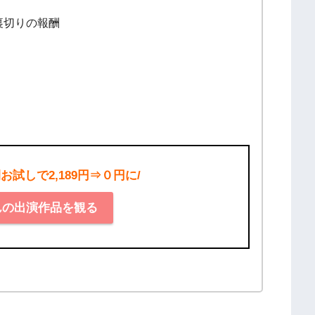
裏切りの報酬
間お試しで2,189円⇒０円に/
んの出演作品を観る