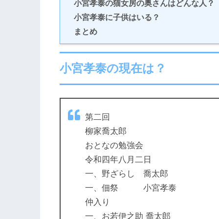
小宮孝泰の猫女房の奥さんはどんな人？
小宮孝泰に子供はいる？
まとめ
小宮孝泰の現在は？
第二回
柳家喬太郎
おとなの勉強会
令和四年八月二日
一、野ざらし 喬太郎
一、佃祭 小宮孝泰
仲入り
一、お若伊之助 喬太郎