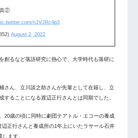
真②
ic.twitter.com/riJVJRc4p3
52)
August 2, 2022
を創るなど落語研究に熱心で、大学時代も落研に
輔さん、立川談之助さんが先輩として在籍し、立
成することになる渡辺正行さんとは同期でした。
、20歳の頃に同時に劇団テアトル・エコーの養成
渡辺正行さんと養成所の1年上にいたラサール石井
成します。