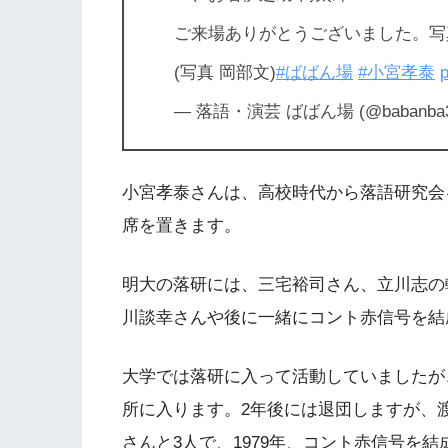
ご来場ありがとうございました。写
(写真 岡部文)
#ばばん場
#小宮孝泰
p
— 落語・演芸 ばばん場 (@babanba3
小宮孝泰さんは、高校時代から落語研究会
席を置きます。
明大の落研には、三宅裕司さん、立川志の
川談幸さんや後に一緒にコント赤信号を結
大学では落研に入って活動していましたが
所に入ります。2年後には退団しますが、
さんと3人で、1979年、コント赤信号を結