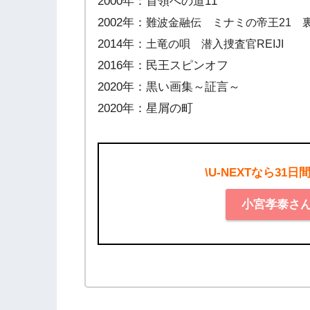
2000年：首領への道11
2002年：
難波金融伝 ミナミの帝王21 
2014年：
土竜の唄 潜入捜査官REIJI
2016年：民王スピンオフ
2020年：黒い画集～証言～
2020年：星屑の町
\U-NEXTなら31日
小宮孝泰さ