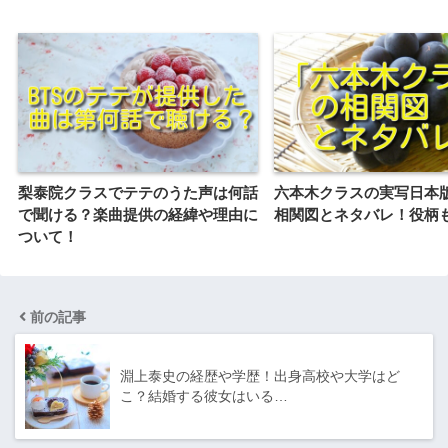
梨泰院クラスでテテのうた声は何話
六本木クラスの実写日本
で聞ける？楽曲提供の経緯や理由に
相関図とネタバレ！役柄
ついて！
前の記事
淵上泰史の経歴や学歴！出身高校や大学はど
こ？結婚する彼女はいる…