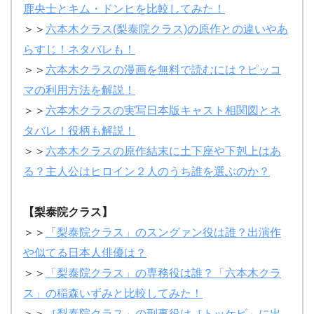
鹿央士とキム・ドンヒを比較してみた！
＞＞
六本木クラス(梨泰院クラス)の原作との違いやあ
らすじ！ネタバレも！
＞＞
六本木クラスの漫画を無料で読むには？ピッコ
マの利用方法を解説！
＞＞
六本木クラスの実写日本版キャスト相関図とネ
タバレ！役柄も解説！
＞＞
六本木クラスの原作結末に土下座や下剋上はあ
る？主人公はヒロイン２人のうち誰を選ぶのか？
【梨泰院クラス】
＞＞
「梨泰院クラス」のスングァン役は誰？出演作
や似てる日本人俳優は？
＞＞
「梨泰院クラス」の専務役は誰？「六本木クラ
ス」の稲森いずみと比較してみた！
＞＞
［梨泰院クラス」の刑事役は［トッケビ」に出