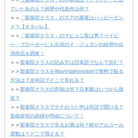
ていたあの人？経歴や代表作は何？
＞＞
「梨泰院クラス」のスアの最後はハッピーエン
ド？【ネタバレ】
＞＞
「梨泰院クラス」のマヒョニ役は男？ベイビ
ー・プローカーにも出演のイ・ジュヨンの経歴や出
演作品を調査！
＞＞
梨泰院クラスの読み方は日本語でなんて読む？
＞＞
梨泰院クラスを9tsuやdailymotionで無料で観る
方法は？全何話でどこで見れる？
＞＞
梨泰院クラスの意味は何？日本版はいつから放
送？
＞＞
梨泰院クラスでテテのうた声は何話で聞ける？
楽曲提供の経緯や理由について！
＞＞
梨泰院クラスで見るお酒は何？味やアルコール
度数は？どこで買える？